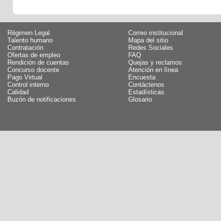
Régimen Legal
Correo institucional
Talento humano
Mapa del sitio
Contratación
Redes Sociales
Ofertas de empleo
FAQ
Rendición de cuentas
Quejas y reclamos
Concurso docente
Atención en línea
Pago Virtual
Encuesta
Control interno
Contáctenos
Calidad
Estadísticas
Buzón de notificaciones
Glosario