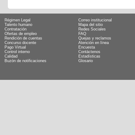
Régimen Legal
Correo institucional
Talento humano
Mapa del sitio
Contratación
Redes Sociales
Ofertas de empleo
FAQ
Rendición de cuentas
Quejas y reclamos
Concurso docente
Atención en línea
Pago Virtual
Encuesta
Control interno
Contáctenos
Calidad
Estadísticas
Buzón de notificaciones
Glosario