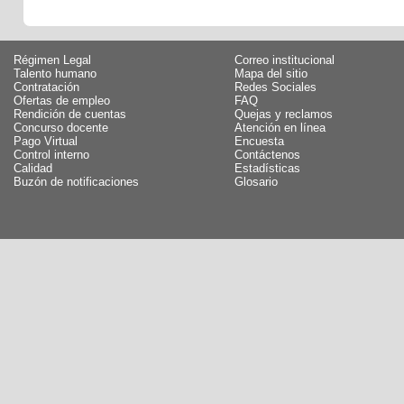
Régimen Legal
Correo institucional
Talento humano
Mapa del sitio
Contratación
Redes Sociales
Ofertas de empleo
FAQ
Rendición de cuentas
Quejas y reclamos
Concurso docente
Atención en línea
Pago Virtual
Encuesta
Control interno
Contáctenos
Calidad
Estadísticas
Buzón de notificaciones
Glosario