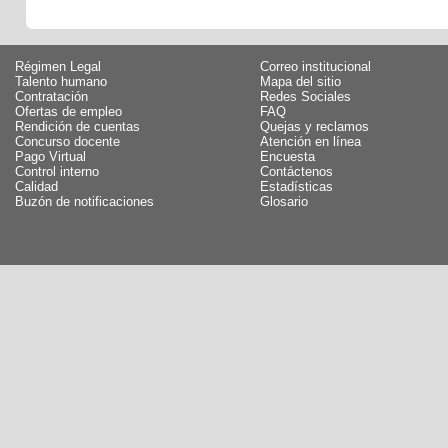
Régimen Legal
Correo institucional
Talento humano
Mapa del sitio
Contratación
Redes Sociales
Ofertas de empleo
FAQ
Rendición de cuentas
Quejas y reclamos
Concurso docente
Atención en línea
Pago Virtual
Encuesta
Control interno
Contáctenos
Calidad
Estadísticas
Buzón de notificaciones
Glosario