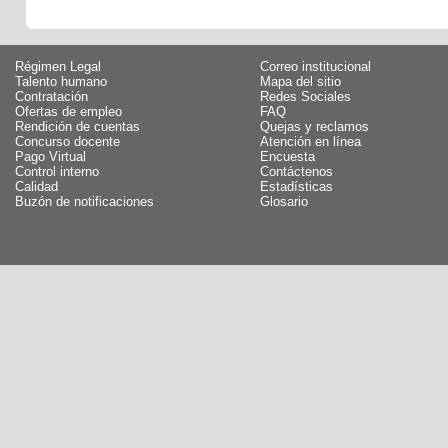
Régimen Legal
Correo institucional
Talento humano
Mapa del sitio
Contratación
Redes Sociales
Ofertas de empleo
FAQ
Rendición de cuentas
Quejas y reclamos
Concurso docente
Atención en línea
Pago Virtual
Encuesta
Control interno
Contáctenos
Calidad
Estadísticas
Buzón de notificaciones
Glosario