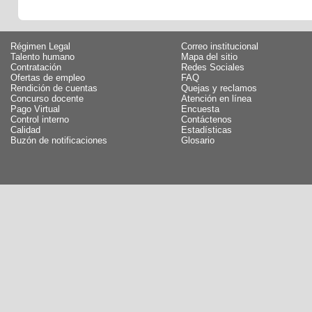
Régimen Legal
Correo institucional
Talento humano
Mapa del sitio
Contratación
Redes Sociales
Ofertas de empleo
FAQ
Rendición de cuentas
Quejas y reclamos
Concurso docente
Atención en línea
Pago Virtual
Encuesta
Control interno
Contáctenos
Calidad
Estadísticas
Buzón de notificaciones
Glosario