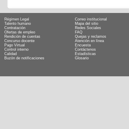
Régimen Legal
Correo institucional
Talento humano
Mapa del sitio
Contratación
Redes Sociales
Ofertas de empleo
FAQ
Rendición de cuentas
Quejas y reclamos
Concurso docente
Atención en línea
Pago Virtual
Encuesta
Control interno
Contáctenos
Calidad
Estadísticas
Buzón de notificaciones
Glosario