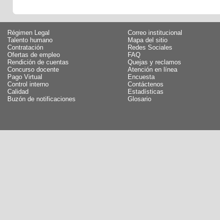
Régimen Legal
Correo institucional
Talento humano
Mapa del sitio
Contratación
Redes Sociales
Ofertas de empleo
FAQ
Rendición de cuentas
Quejas y reclamos
Concurso docente
Atención en línea
Pago Virtual
Encuesta
Control interno
Contáctenos
Calidad
Estadísticas
Buzón de notificaciones
Glosario