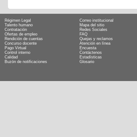
Régimen Legal
Correo institucional
Talento humano
Mapa del sitio
Contratación
Redes Sociales
Ofertas de empleo
FAQ
Rendición de cuentas
Quejas y reclamos
Concurso docente
Atención en línea
Pago Virtual
Encuesta
Control interno
Contáctenos
Calidad
Estadísticas
Buzón de notificaciones
Glosario