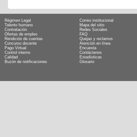
Régimen Legal
Correo institucional
Talento humano
Mapa del sitio
Contratación
Redes Sociales
Ofertas de empleo
FAQ
Rendición de cuentas
Quejas y reclamos
Concurso docente
Atención en línea
Pago Virtual
Encuesta
Control interno
Contáctenos
Calidad
Estadísticas
Buzón de notificaciones
Glosario