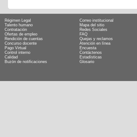
Régimen Legal
Correo institucional
Talento humano
Mapa del sitio
Contratación
Redes Sociales
Ofertas de empleo
FAQ
Rendición de cuentas
Quejas y reclamos
Concurso docente
Atención en línea
Pago Virtual
Encuesta
Control interno
Contáctenos
Calidad
Estadísticas
Buzón de notificaciones
Glosario