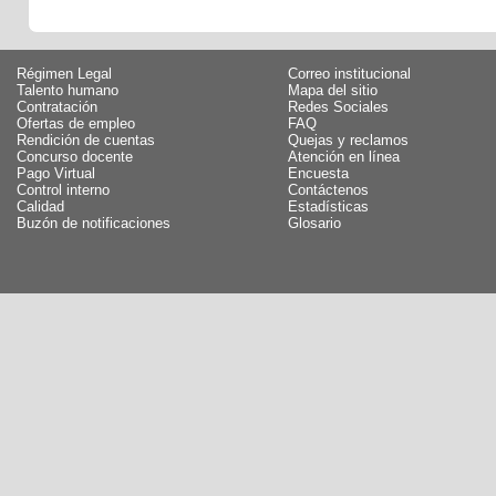
Régimen Legal
Correo institucional
Talento humano
Mapa del sitio
Contratación
Redes Sociales
Ofertas de empleo
FAQ
Rendición de cuentas
Quejas y reclamos
Concurso docente
Atención en línea
Pago Virtual
Encuesta
Control interno
Contáctenos
Calidad
Estadísticas
Buzón de notificaciones
Glosario