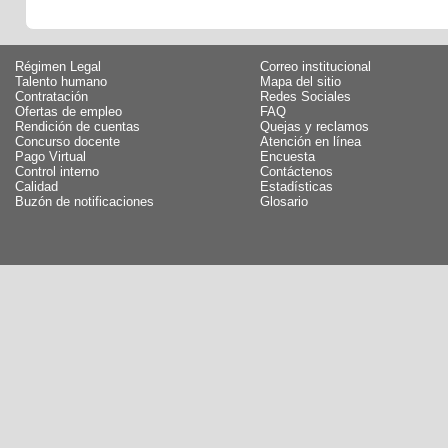
Régimen Legal
Correo institucional
Talento humano
Mapa del sitio
Contratación
Redes Sociales
Ofertas de empleo
FAQ
Rendición de cuentas
Quejas y reclamos
Concurso docente
Atención en línea
Pago Virtual
Encuesta
Control interno
Contáctenos
Calidad
Estadísticas
Buzón de notificaciones
Glosario