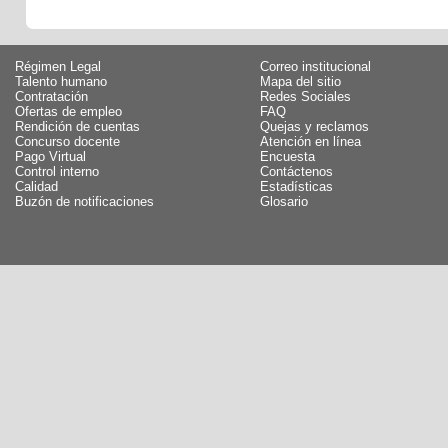
Régimen Legal
Correo institucional
Talento humano
Mapa del sitio
Contratación
Redes Sociales
Ofertas de empleo
FAQ
Rendición de cuentas
Quejas y reclamos
Concurso docente
Atención en línea
Pago Virtual
Encuesta
Control interno
Contáctenos
Calidad
Estadísticas
Buzón de notificaciones
Glosario