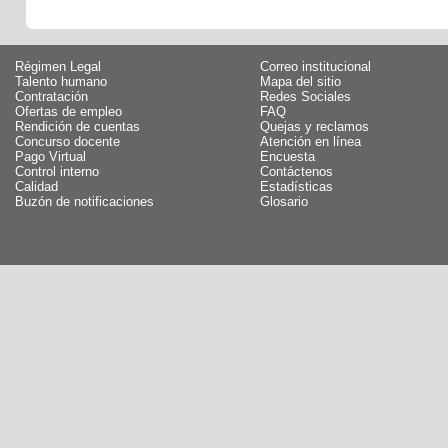
Régimen Legal
Correo institucional
Talento humano
Mapa del sitio
Contratación
Redes Sociales
Ofertas de empleo
FAQ
Rendición de cuentas
Quejas y reclamos
Concurso docente
Atención en línea
Pago Virtual
Encuesta
Control interno
Contáctenos
Calidad
Estadísticas
Buzón de notificaciones
Glosario