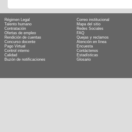
Régimen Legal
Correo institucional
Talento humano
Mapa del sitio
Contratación
Redes Sociales
Ofertas de empleo
FAQ
Rendición de cuentas
Quejas y reclamos
Concurso docente
Atención en línea
Pago Virtual
Encuesta
Control interno
Contáctenos
Calidad
Estadísticas
Buzón de notificaciones
Glosario