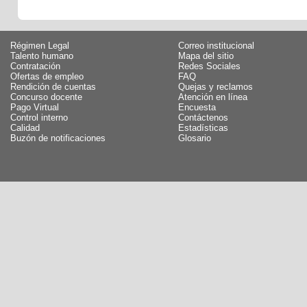
Régimen Legal
Correo institucional
Talento humano
Mapa del sitio
Contratación
Redes Sociales
Ofertas de empleo
FAQ
Rendición de cuentas
Quejas y reclamos
Concurso docente
Atención en línea
Pago Virtual
Encuesta
Control interno
Contáctenos
Calidad
Estadísticas
Buzón de notificaciones
Glosario