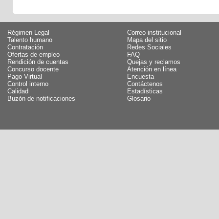
Régimen Legal
Correo institucional
Talento humano
Mapa del sitio
Contratación
Redes Sociales
Ofertas de empleo
FAQ
Rendición de cuentas
Quejas y reclamos
Concurso docente
Atención en línea
Pago Virtual
Encuesta
Control interno
Contáctenos
Calidad
Estadísticas
Buzón de notificaciones
Glosario