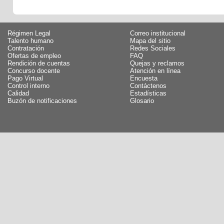
Régimen Legal
Correo institucional
Talento humano
Mapa del sitio
Contratación
Redes Sociales
Ofertas de empleo
FAQ
Rendición de cuentas
Quejas y reclamos
Concurso docente
Atención en línea
Pago Virtual
Encuesta
Control interno
Contáctenos
Calidad
Estadísticas
Buzón de notificaciones
Glosario