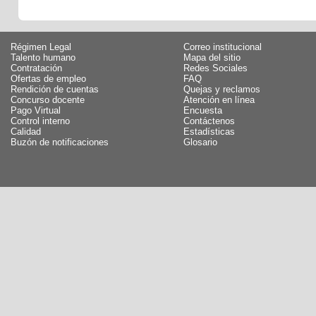
Régimen Legal
Correo institucional
Talento humano
Mapa del sitio
Contratación
Redes Sociales
Ofertas de empleo
FAQ
Rendición de cuentas
Quejas y reclamos
Concurso docente
Atención en línea
Pago Virtual
Encuesta
Control interno
Contáctenos
Calidad
Estadísticas
Buzón de notificaciones
Glosario