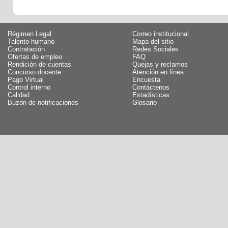
Régimen Legal
Correo institucional
Talento humano
Mapa del sitio
Contratación
Redes Sociales
Ofertas de empleo
FAQ
Rendición de cuentas
Quejas y reclamos
Concurso docente
Atención en línea
Pago Virtual
Encuesta
Control interno
Contáctenos
Calidad
Estadísticas
Buzón de notificaciones
Glosario