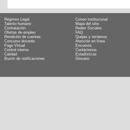
Régimen Legal
Correo institucional
Talento humano
Mapa del sitio
Contratación
Redes Sociales
Ofertas de empleo
FAQ
Rendición de cuentas
Quejas y reclamos
Concurso docente
Atención en línea
Pago Virtual
Encuesta
Control interno
Contáctenos
Calidad
Estadísticas
Buzón de notificaciones
Glosario