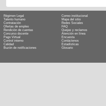
Régimen Legal
Correo institucional
Talento humano
Mapa del sitio
Contratación
Redes Sociales
Ofertas de empleo
FAQ
Rendición de cuentas
Quejas y reclamos
Concurso docente
Atención en línea
Pago Virtual
Encuesta
Control interno
Contáctenos
Calidad
Estadísticas
Buzón de notificaciones
Glosario