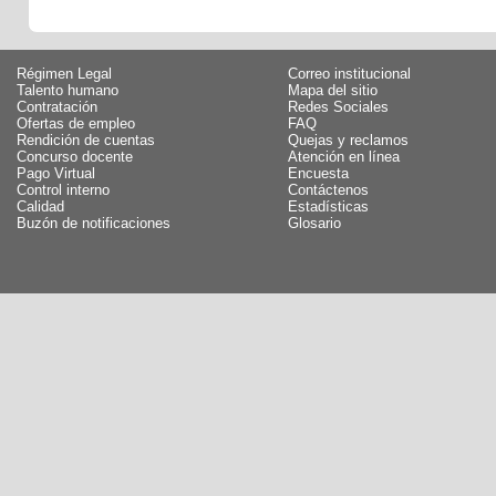
Régimen Legal
Correo institucional
Talento humano
Mapa del sitio
Contratación
Redes Sociales
Ofertas de empleo
FAQ
Rendición de cuentas
Quejas y reclamos
Concurso docente
Atención en línea
Pago Virtual
Encuesta
Control interno
Contáctenos
Calidad
Estadísticas
Buzón de notificaciones
Glosario