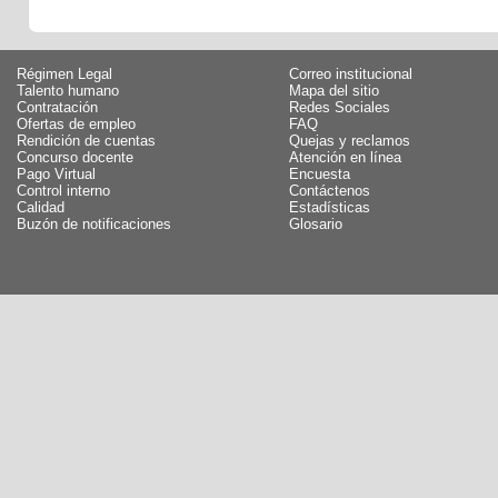
Régimen Legal
Correo institucional
Talento humano
Mapa del sitio
Contratación
Redes Sociales
Ofertas de empleo
FAQ
Rendición de cuentas
Quejas y reclamos
Concurso docente
Atención en línea
Pago Virtual
Encuesta
Control interno
Contáctenos
Calidad
Estadísticas
Buzón de notificaciones
Glosario