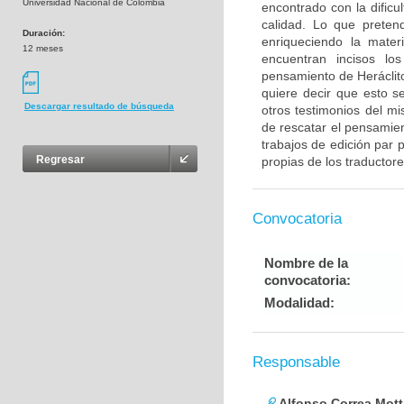
Universidad Nacional de Colombia
encontrado con la dific
calidad. Lo que pretend
Duración:
enriqueciendo la mate
12 meses
encuentran incisos lo
pensamiento de Heráclito 
quiere decir que esto 
Descargar resultado de búsqueda
otros testimonios del mi
de rescatar el pensamien
trabajos de edición par p
Regresar
propias de los traductor
Convocatoria
Nombre de la
convocatoria:
Modalidad:
Responsable
Alfonso Correa Mott