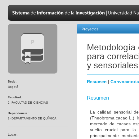
Proyectos
Metodología 
para correlac
y sensoriales
Resumen
|
Convocatoria
Sede:
Bogotá
Resumen
Facultad:
2- FACULTAD DE CIENCIAS
La calidad sensorial d
Dependencia:
(Theobroma cacao L.), in
2- DEPARTAMENTO DE QUÍMICA
mercado de cacaos espe
vuelto crucial para la 
Lugar:
principalmente mediant