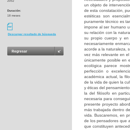
2052
un objeto de intervenció
de esta constatación, p
Duración:
estéticas son esencia
18 meses
puramente técnico es tam
impone al ser humano un
su relación con la natur
Descargar resultado de búsqueda
su propio cuerpo y en 
necesariamente enmarcad
acorde a la naturaleza,
Regresar
vez más relevante en el
únicamente posible en e
ecológica parece mos
perfección o excelenc
académica actual, la fil
de la vida de quien la c
y éticas del pensamiento
la del filósofo en parti
necesaria para conseguir
presente proyecto abord
más trabajada dentro de 
vida. Buscaremos, en pri
de los pensadores que ac
que constituyen antecede