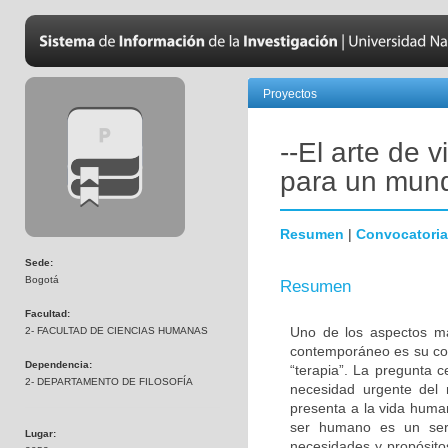
Proyectos
--El arte de v
para un mun
Resumen
|
Convocatoria
Sede:
Bogotá
Resumen
Facultad:
Uno de los aspectos má
2- FACULTAD DE CIENCIAS HUMANAS
contemporáneo es su conc
Dependencia:
“terapia”. La pregunta c
2- DEPARTAMENTO DE FILOSOFÍA
necesidad urgente del 
presenta a la vida huma
ser humano es un ser 
Lugar:
necesidades y propósito