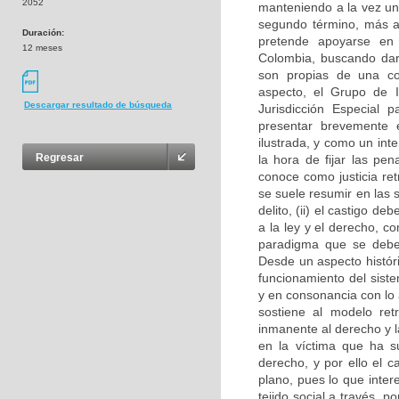
2052
manteniendo a la vez un 
segundo término, más al
Duración:
pretende apoyarse en e
12 meses
Colombia, buscando dar
son propias de una con
aspecto, el Grupo de I
Descargar resultado de búsqueda
Jurisdicción Especial 
presentar brevemente 
ilustrada, y como un int
Regresar
la hora de fijar las pen
conoce como justicia re
se suele resumir en las 
delito, (ii) el castigo de
a la ley y el derecho, c
paradigma que se debe c
Desde un aspecto históric
funcionamiento del siste
y en consonancia con lo a
sostiene al modelo ret
inmanente al derecho y la
en la víctima que ha s
derecho, y por ello el 
plano, pues lo que inter
tejido social a través, p