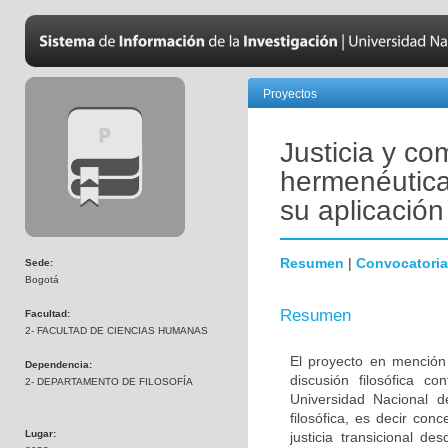
Proyectos
Justicia y c
hermenéuticas
su aplicación
Resumen
|
Convocatoria
Sede:
Bogotá
Resumen
Facultad:
2- FACULTAD DE CIENCIAS HUMANAS
El proyecto en mención
Dependencia:
discusión filosófica c
2- DEPARTAMENTO DE FILOSOFÍA
Universidad Nacional d
filosófica, es decir con
Lugar:
justicia transicional d