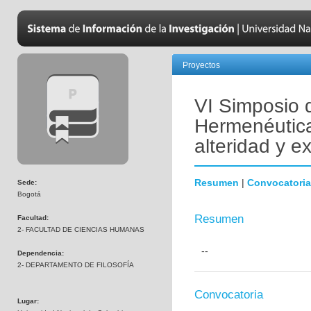
Proyectos
VI Simposio 
Hermenéutica
alteridad y e
Resumen
|
Convocatoria
Sede:
Bogotá
Resumen
Facultad:
2- FACULTAD DE CIENCIAS HUMANAS
--
Dependencia:
2- DEPARTAMENTO DE FILOSOFÍA
Convocatoria
Lugar: