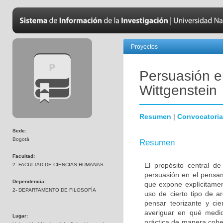
Proyectos
Persuasión e
Wittgenstein
Resumen
|
Convocatoria
Sede:
Bogotá
Resumen
Facultad:
El propósito central d
2- FACULTAD DE CIENCIAS HUMANAS
persuasión en el pensam
Dependencia:
que expone explícitament
2- DEPARTAMENTO DE FILOSOFÍA
uso de cierto tipo de a
pensar teorizante y cie
averiguar en qué medi
Lugar:
práctica de manera coher