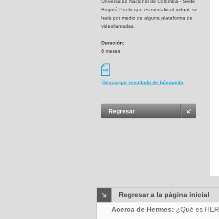
Universidad Nacional de Colombia - Sede
Bogotá Por lo que es modalidad virtual, se
hará por medio de alguna plataforma de
videollamadas.
Duración:
6 meses
Descargar resultado de búsqueda
Regresar
Regresar a la página inicial
Acerca de Hermes:
¿Qué es HE