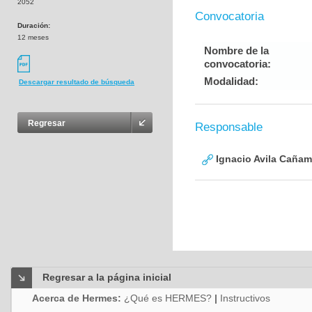
2052
Convocatoria
Duración:
12 meses
Nombre de la
convocatoria:
Modalidad:
Descargar resultado de búsqueda
Regresar
Responsable
Ignacio Avila Cañam
Regresar a la página inicial
Acerca de Hermes:
¿Qué es HERMES?
|
Instructivos