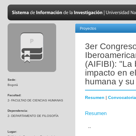
Proyectos
3er Congreso
Iberoamerican
(AIFIBI): "La
impacto en el
humana y su 
Sede:
Bogotá
Facultad:
Resumen
|
Convocatoria
2- FACULTAD DE CIENCIAS HUMANAS
Dependencia:
Resumen
2- DEPARTAMENTO DE FILOSOFÍA
--
Lugar: