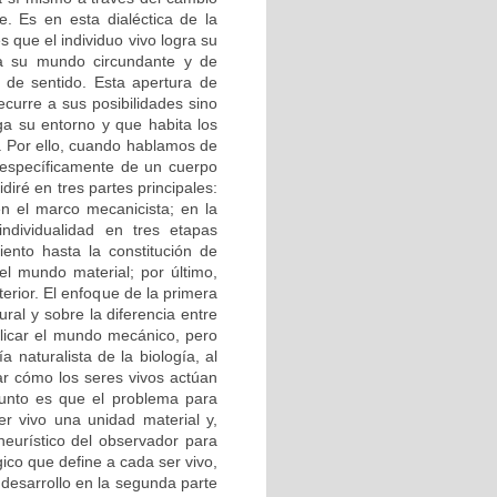
e. Es en esta dialéctica de la
s que el individuo vivo logra su
a su mundo circundante y de
s de sentido. Esta apertura de
ecurre a sus posibilidades sino
a su entorno y que habita los
. Por ello, cuando hablamos de
 específicamente de un cuerpo
diré en tres partes principales:
en el marco mecanicista; en la
ndividualidad en tres etapas
ento hasta la constitución de
el mundo material; por último,
erior. El enfoque de la primera
ural y sobre la diferencia entre
xplicar el mundo mecánico, pero
 naturalista de la biología, al
car cómo los seres vivos actúan
 punto es que el problema para
r vivo una unidad material y,
heurístico del observador para
gico que define a cada ser vivo,
desarrollo en la segunda parte