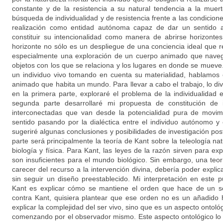
constante y de la resistencia a su natural tendencia a la muert
búsqueda de individualidad y de resistencia frente a las condicione
realización como entidad autónoma capaz de dar un sentido 
constituir su intencionalidad como manera de abrirse horizonte
horizonte no sólo es un despliegue de una conciencia ideal que r
especialmente una exploración de un cuerpo animado que naveg
objetos con los que se relaciona y los lugares en donde se mueve
un individuo vivo tomando en cuenta su materialidad, hablamos
animado que habita un mundo. Para llevar a cabo el trabajo, lo divi
en la primera parte, exploraré el problema de la individualidad 
segunda parte desarrollaré mi propuesta de constitución de i
interconectadas que van desde la potencialidad pura de movimi
sentido pasando por la dialéctica entre el individuo autónomo y 
sugeriré algunas conclusiones y posibilidades de investigación post
parte será principalmente la teoría de Kant sobre la teleología nat
biología y física. Para Kant, las leyes de la razón sirven para e
son insuficientes para el mundo biológico. Sin embargo, una teoría
carecer del recurso a la intervención divina, debería poder expli
sin seguir un diseño preestablecido. Mi interpretación en este
Kant es explicar cómo se mantiene el orden que hace de un se
contra Kant, quisiera plantear que ese orden no es un añadido 
explicar la complejidad del ser vivo, sino que es un aspecto ontoló
comenzando por el observador mismo. Este aspecto ontológico lo 