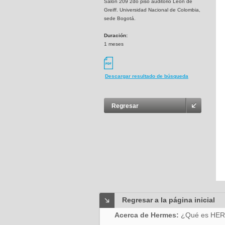
Salón 209 2do piso auditorio León de
Greiff. Universidad Nacional de Colombia,
sede Bogotá.
Duración:
1 meses
Descargar resultado de búsqueda
Regresar
Regresar a la página inicial
Acerca de Hermes:
¿Qué es HE