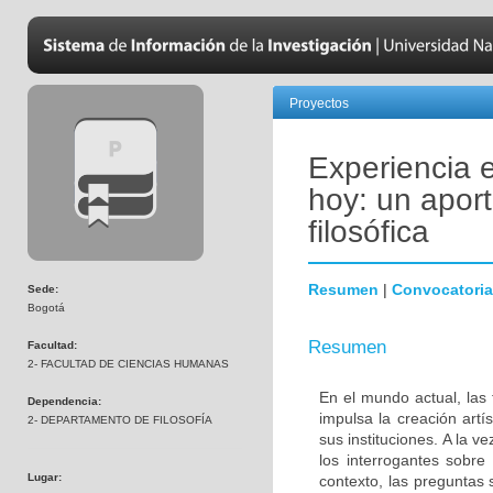
Proyectos
Experiencia e
hoy: un apor
filosófica
Resumen
|
Convocatoria
Sede:
Bogotá
Resumen
Facultad:
2- FACULTAD DE CIENCIAS HUMANAS
En el mundo actual, las
Dependencia:
impulsa la creación art
2- DEPARTAMENTO DE FILOSOFÍA
sus instituciones. A la 
los interrogantes sobre
Lugar:
contexto, las preguntas 