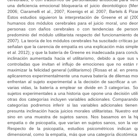
una deficiencia emocional bloquearía el juicio deontológico (Me
2006; Ciaramelli et al., 2007; Koenigs et al. 2007; Bartels & Piza
Estos estudios siguieron la interpretación de Greene et al (20
humanos dos módulos cerebrales para el juicio moral, uno deontol
personas con daños cerebrales o con tendencias de personal
predominio del módulo utilitarista respecto del funcionamiento 
2007). La teoría de los módulos cerebrales ha suscitado críticas ju
señalan que la carencia de empatía es una explicación más simpl
et al. 2012); y que la batería de Greene es inadecuada para conclu
inclinación aumentada hacia el utilitarismo, debido a que sus 
controladas que invitan el influjo de emociones que no están r
maximizar la felicidad general (utilitarismo) (Rosas et al. en pren
aplicaremos experimentalmente una nueva batería de dilemas mora
enfrentan al sujeto experimental a la decisión de sacrificar a un
varias vidas, la batería a emplear se divide en 3 categorías. So
sujetos experimentales a una historia que opone una decisión utili
otras dos categorías incluyen variables adicionales. Comparando 
categorías podremos inferir si las variables adicionales tiene
presunta inclinación hacia juicios morales utilitaristas. Nuestro e
sino en una muestra de sujetos sanos. Nos basamos en la hip
empatía o de psicopatía, que varían en sujetos sanos, son la ver
Respecto de la psicopatía, estudios psicométricos indican 
dimensional, como la empatía, más que una categoría dicotómica