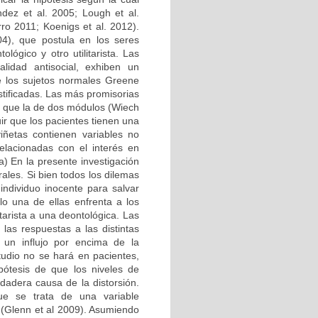
ndez et al. 2005; Lough et al.
rro 2011; Koenigs et al. 2012).
04), que postula en los seres
ógico y otro utilitarista. Las
idad antisocial, exhiben un
de los sujetos normales Greene
stificadas. Las más promisorias
e que la de dos módulos (Wiech
ir que los pacientes tienen una
viñetas contienen variables no
elacionadas con el interés en
sa) En la presente investigación
les. Si bien todos los dilemas
 individuo inocente para salvar
lo una de ellas enfrenta a los
tarista a una deontológica. Las
las respuestas a las distintas
n un influjo por encima de la
studio no se hará en pacientes,
ótesis de que los niveles de
dadera causa de la distorsión.
que se trata de una variable
 (Glenn et al 2009). Asumiendo