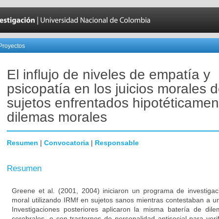
Proyectos
El influjo de niveles de empatía y
psicopatía en los juicios morales 
sujetos enfrentados hipotéticamen
dilemas morales
Resumen
|
Convocatoria
|
Responsable
Resumen
Greene et al. (2001, 2004) iniciaron un programa de investigaci
moral utilizando IRMf en sujetos sanos mientras contestaban a u
Investigaciones posteriores aplicaron la misma batería de dil
cerebrales, o con trastornos de personalidad antisocial para verif