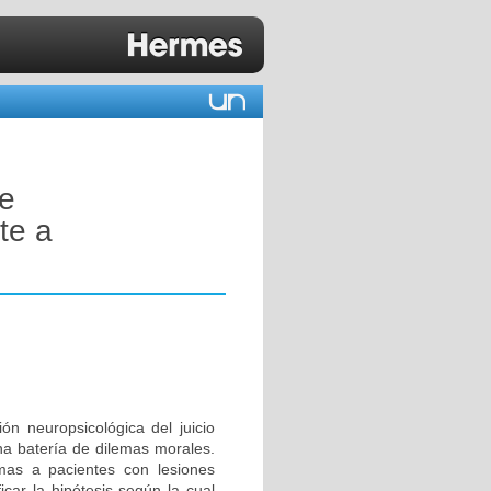
de
te a
ón neuropsicológica del juicio
na batería de dilemas morales.
emas a pacientes con lesiones
icar la hipótesis según la cual