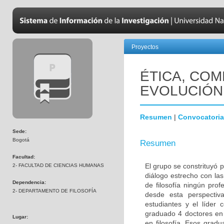
Proyectos
ÉTICA, CO
EVOLUCIÓN
Resumen
|
Convocatoria
Sede:
Bogotá
Resumen
Facultad:
El grupo se constrituyó p
2- FACULTAD DE CIENCIAS HUMANAS
diálogo estrecho con las
Dependencia:
de filosofía ningún prof
2- DEPARTAMENTO DE FILOSOFÍA
desde esta perspecti
estudiantes y el líder 
graduado 4 doctores en 
Lugar:
en filosofía. Esos gra