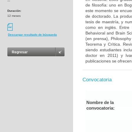
---
de filosofía: uno en Bo
este momento se encuent
Duración:
de doctorado. La produc
12 meses
tesis de maestría, y num
como en inglés. Entre l
Behavioral and Brain Sc
Descargar resultado de búsqueda
(en prensa), Philosophy
Teorema y Crìtica. Revi
siendo estudiantes inc
Regresar
doctor en 2011) y Iva
publicaciones se ofrecen 
Convocatoria
Nombre de la
convocatoria: