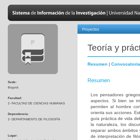
Proyectos
Teoría y prác
Resumen
|
Convocatoria
Resumen
Sede:
Bogotá
Los pensadores griegos
Facultad:
aspectos. Si bien se i
2- FACULTAD DE CIENCIAS HUMANAS
permiten al hombre co
orienta sus acciones. Es
Dependencia:
guía práctica de vida de
2- DEPARTAMENTO DE FILOSOFÍA
la naturaleza, los dis
separar ambos ámbitos y 
Lugar:
de interpretación de fil