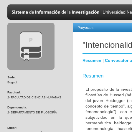
Proyectos
"Intencionali
Resumen
|
Convocatoria
Resumen
Sede:
Bogotá
El propósito de la inves
Facultad:
filosofías de Husserl (b
2- FACULTAD DE CIENCIAS HUMANAS
del joven Heidegger (i
concepto de tiempo", al
Dependencia:
fenomenología"), con e
2- DEPARTAMENTO DE FILOSOFÍA
subjetividad en la q
hermenéutica heidegger
Lugar:
fenomenología husser