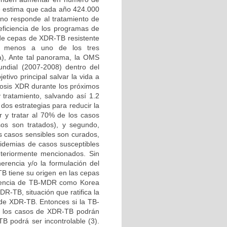
Se estima que cada año 424.000
no responde al tratamiento de
eficiencia de los programas de
n de cepas de XDR-TB resistente
 al menos a uno de los tres
a), Ante tal panorama, la OMS
ndial (2007-2008) dentro del
tivo principal salvar la vida a
losis XDR durante los próximos
 tratamiento, salvando así 1.2
dos estrategias para reducir la
r y tratar al 70% de los casos
sos son tratados), y segundo,
s casos sensibles son curados,
idemias de casos susceptibles
nteriormente mencionados. Sin
rencia y/o la formulación del
TB tiene su origen en las cepas
cidencia de TB-MDR como Korea
R-TB, situación que ratifica la
 de XDR-TB. Entonces si la TB-
%, los casos de XDR-TB podrán
B podrá ser incontrolable (3).