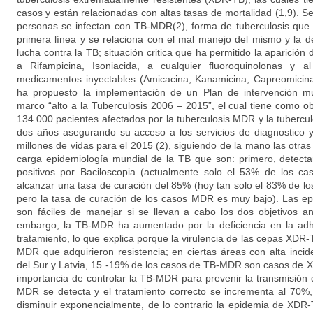
casos y están relacionadas con altas tasas de mortalidad (1,9). 
personas se infectan con TB-MDR(2), forma de tuberculosis que 
primera línea y se relaciona con el mal manejo del mismo y la d
lucha contra la TB; situación critica que ha permitido la aparició
a Rifampicina, Isoniacida, a cualquier fluoroquinolonas y
medicamentos inyectables (Amicacina, Kanamicina, Capreomicin
ha propuesto la implementación de un Plan de intervención mu
marco “alto a la Tuberculosis 2006 – 2015”, el cual tiene como obje
134.000 pacientes afectados por la tuberculosis MDR y la tubercu
dos años asegurando su acceso a los servicios de diagnostico y
millones de vidas para el 2015 (2), siguiendo de la mano las otras 
carga epidemiología mundial de la TB que son: primero, detecta
positivos por Baciloscopia (actualmente solo el 53% de los ca
alcanzar una tasa de curación del 85% (hoy tan solo el 83% de lo
pero la tasa de curación de los casos MDR es muy bajo). Las ep
son fáciles de manejar si se llevan a cabo los dos objetivos a
embargo, la TB-MDR ha aumentado por la deficiencia en la adhe
tratamiento, lo que explica porque la virulencia de las cepas XDR-
MDR que adquirieron resistencia; en ciertas áreas con alta in
del Sur y Latvia, 15 -19% de los casos de TB-MDR son casos de XD
importancia de controlar la TB-MDR para prevenir la transmisión
MDR se detecta y el tratamiento correcto se incrementa al 70
disminuir exponencialmente, de lo contrario la epidemia de XDR-T