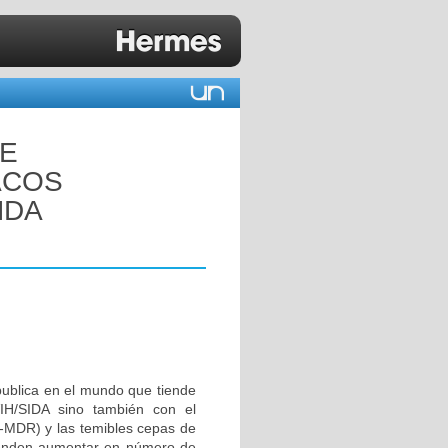
DE
ACOS
NDA
publica en el mundo que tiende
IH/SIDA sino también con el
B-MDR) y las temibles cepas de
tienden aumentar en número de