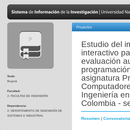
Proyectos
Estudio del 
interactivo p
evaluación a
programación
asignatura P
Sede:
Bogotá
Computadores
Facultad:
Ingeniería en
2- FACULTAD DE INGENIERÍA
Colombia - s
Dependencia:
2- DEPARTAMENTO DE INGENIERÍA DE
SISTEMAS E INDUSTRIAL
Resumen
|
Convocatoria