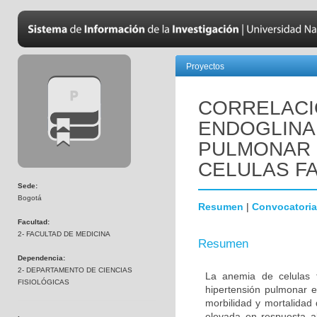
Proyectos
CORRELACI
ENDOGLINA
PULMONAR 
CELULAS F
Sede:
Bogotá
Resumen
|
Convocatoria
Facultad:
2- FACULTAD DE MEDICINA
Resumen
Dependencia:
2- DEPARTAMENTO DE CIENCIAS
La anemia de celulas 
FISIOLÓGICAS
hipertensión pulmonar e
morbilidad y mortalidad
elevada en respuesta al