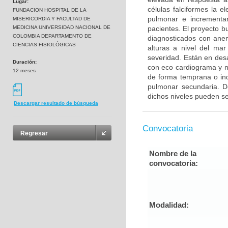
Lugar:
células falciformes la 
FUNDACION HOSPITAL DE LA
pulmonar e incrementa
MISERICORDIA Y FACULTAD DE
MEDICINA UNIVERSIDAD NACIONAL DE
pacientes. El proyecto b
COLOMBIA DEPARTAMENTO DE
diagnosticados con anem
CIENCIAS FISIOLÓGICAS
alturas a nivel del ma
severidad. Están en desa
Duración:
con eco cardiograma y n
12 meses
de forma temprana o ind
pulmonar secundaria. De
dichos niveles pueden s
Descargar resultado de búsqueda
Convocatoria
Regresar
Nombre de la
convocatoria:
Modalidad: