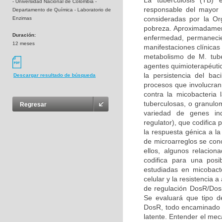
La tuberculosis (TB) 
- Universidad Nacional de Colombia -
responsable del mayor
Departamento de Química - Laboratorio de
consideradas por la Or
Enzimas
pobreza. Aproximadament
Duración:
enfermedad, permanecien
12 meses
manifestaciones clínica
metabolismo de M. tuber
agentes quimioterapéuti
la persistencia del ba
Descargar resultado de búsqueda
procesos que involucran 
contra la micobacteria 
tuberculosas, o granulo
Regresar
variedad de genes ind
regulator), que codific
la respuesta génica a l
de microarreglos se co
ellos, algunos relacio
codifica para una pos
estudiadas en micobact
celular y la resistencia 
de regulación DosR/DosS
Se evaluará que tipo de
DosR, todo encaminado a 
latente. Entender el mec