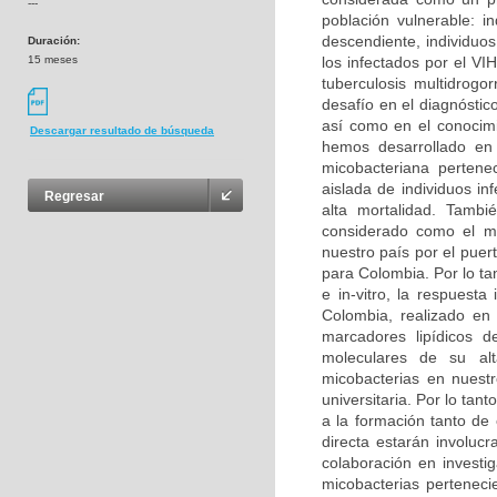
---
población vulnerable: i
descendiente, individuo
Duración:
15 meses
los infectados por el V
tuberculosis multidrogo
desafío en el diagnóstic
así como en el conocimi
Descargar resultado de búsqueda
hemos desarrollado en 
micobacteriana perten
aislada de individuos i
Regresar
alta mortalidad. Tambi
considerado como el má
nuestro país por el puer
para Colombia. Por lo tan
e in-vitro, la respuest
Colombia, realizado en
marcadores lipídicos d
moleculares de su alt
micobacterias en nuestr
universitaria. Por lo tant
a la formación tanto de
directa estarán involuc
colaboración en investig
micobacterias perteneci