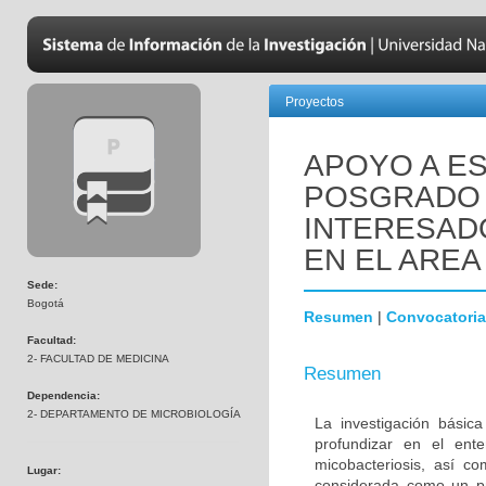
Proyectos
APOYO A ES
POSGRADO 
INTERESADO
EN EL AREA
Sede:
Bogotá
Resumen
|
Convocatoria
Facultad:
2- FACULTAD DE MEDICINA
Resumen
Dependencia:
2- DEPARTAMENTO DE MICROBIOLOGÍA
La investigación básic
profundizar en el ent
micobacteriosis, así co
Lugar:
considerada como un pr