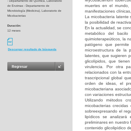
Mycobacterium tubercul
- Departamento de Química, Laboratorio
muertes en el mundo, p
de Enzimas - Departamento de
manifestaciones clínica
Microbiología (Medicina), Laboratorio de
Micobacterias
La micobacteria latente 
la posibilidad de reacti
Duración:
En la actualidad, se co
12 meses
metabólico del bacilo
quimioterapeúticos, la n
patógeno que permite 
microestructura de la 
Descargar resultado de búsqueda
latentes, que sugieren p
glicolípidos, que tien
virulencia. Por otra 
Regresar
relacionados con la entr
trascripcional global q
orden de ideas, el pr
micobacteriana asociado
con variaciones estructu
Utilizando métodos cro
micobacterias crecidas
sobreexpresando el reg
lipídicos se analizar
preliminares en nuestro 
contenido glicolipídico 