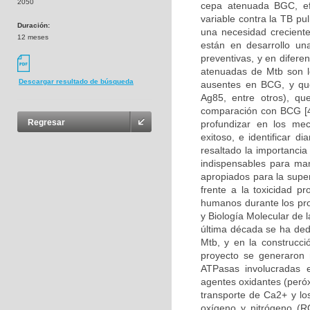
2050
cepa atenuada BGC, ef
variable contra la TB pu
Duración:
una necesidad creciente
12 meses
están en desarrollo un
preventivas, y en difere
atenuadas de Mtb son l
Descargar resultado de búsqueda
ausentes en BCG, y qu
Ag85, entre otros), q
comparación con BCG [4
Regresar
profundizar en los mec
exitoso, e identificar 
resaltado la importanci
indispensables para man
apropiados para la supe
frente a la toxicidad p
humanos durante los pro
y Biología Molecular de 
última década se ha ded
Mtb, y en la construcc
proyecto se generaron 
ATPasas involucradas e
agentes oxidantes (peróx
transporte de Ca2+ y lo
oxígeno y nitrógeno (