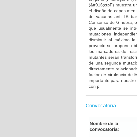
(&#916;ctpF) muestra un
el diseño de cepas atenu
de vacunas anti-TB bas
Consenso de Ginebra, en
que usualmente se int
mutaciones independien
disminuir al máximo la 
proyecto se propone obt
los marcadores de resis
mutantes serán transfor
de una segunda mutaci
directamente relacionado
factor de virulencia de 
importante para nuestro
con p
Convocatoria
Nombre de la
convocatoria: