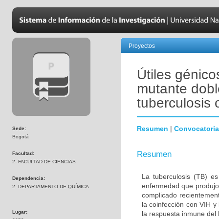
Proyectos
Útiles génico
mutante dobl
tuberculosis 
Resumen
|
Convocatoria
Sede:
Bogotá
Resumen
Facultad:
2- FACULTAD DE CIENCIAS
La tuberculosis (TB) e
Dependencia:
enfermedad que produjo 
2- DEPARTAMENTO DE QUÍMICA
complicado recientement
la coinfección con VIH y
Lugar:
la respuesta inmune del 