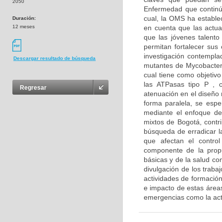
2050
Enfermedad que continúa
cual, la OMS ha establec
Duración:
12 meses
en cuenta que las actua
que las jóvenes talento
permitan fortalecer sus
investigación contemplad
Descargar resultado de búsqueda
mutantes de Mycobacteri
cual tiene como objetivo
las ATPasas tipo P , 
Regresar
atenuación en el diseño 
forma paralela, se espe
mediante el enfoque de
mixtos de Bogotá, contri
búsqueda de erradicar la
que afectan el contro
componente de la propu
básicas y de la salud co
divulgación de los traba
actividades de formación 
e impacto de estas áreas
emergencias como la ac