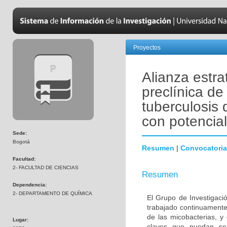
Proyectos
Alianza estra
preclínica d
tuberculosis 
con potencia
Sede:
Bogotá
Resumen
|
Convocatoria
Facultad:
2- FACULTAD DE CIENCIAS
Resumen
Dependencia:
2- DEPARTAMENTO DE QUÍMICA
El Grupo de Investigaci
trabajado continuamente 
de las micobacterias, y 
Lugar:
claves que puedan ser