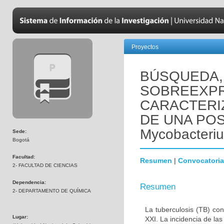
Proyectos
BÚSQUEDA,
SOBREEXPR
CARACTERIZ
DE UNA POS
Mycobacteriu
Sede:
Bogotá
Facultad:
Resumen
|
Convocatoria
2- FACULTAD DE CIENCIAS
Dependencia:
Resumen
2- DEPARTAMENTO DE QUÍMICA
La tuberculosis (TB) co
Lugar:
XXI. La incidencia de la