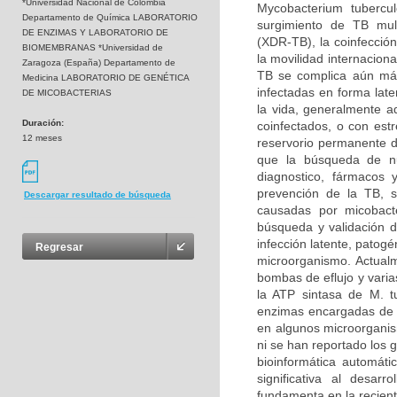
*Universidad Nacional de Colombia
Mycobacterium tubercu
Departamento de Química LABORATORIO
surgimiento de TB mult
DE ENZIMAS Y LABORATORIO DE
(XDR-TB), la coinfecció
BIOMEMBRANAS *Universidad de
la movilidad internacion
Zaragoza (España) Departamento de
TB se complica aún más
Medicina LABORATORIO DE GENÉTICA
infectadas en forma lat
DE MICOBACTERIAS
la vida, generalmente a
Duración:
coinfectados, o con est
12 meses
reservorio permanente de
que la búsqueda de nu
diagnostico, fármacos 
prevención de la TB, s
Descargar resultado de búsqueda
causadas por micobacte
búsqueda y validación d
infección latente, patogé
Regresar
microorganismo. Actualm
bombas de eflujo y vari
la ATP sintasa de M. t
enzimas encargadas de l
en algunos microorganis
ni se han reportado los 
bioinformática automát
significativa al desar
fundamenta en la recient